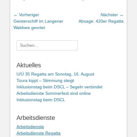
Beitragsnavigation
← Vorheriger
Nächster →
Vorheriger
Nächster
Geisterschiff im Langener
Absage: 420er Regatta
Beitrag:
Beitrag:
Waldsee geortet
Suchen
nach:
Aktuelles
U/Ü 35 Regatta am Sonntag, 16. August
Toura kippt – Stimmung steigt
Inklusionstag beim DSCL – Segeln verbindet
Arbeitsdienste Sommerfest sind online
Inklusionstag beim DSCL
Arbeitsdienste
Arbeitsdienste
Arbeitsdienste Regatta