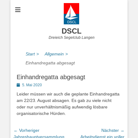
DSCL
Dreieich Segelclub Langen
Start
>
Allgemein
>
Einhandregatta abgesagt
Einhandregatta abgesagt
Posted
5. Mai 2020
on
Leider müssen wir auch die geplante Einhandregatta
am 22/23. August absagen. Es gab zu viele nicht
oder nur unverhältnismäßig aufwendig lösbare
organisatorische Hürden.
Beitragsnavigation
← Vorheriger
Nächster →
Vorheriger
Nächster
Jahreshauptversammlung
Arbeitsdienst ein voller