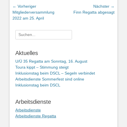
Beitragsnavigation
← Vorheriger
Nächster →
Vorheriger
Nächster
Mitgliederversammlung
Finn Regatta abgesagt
Beitrag:
Beitrag:
2022 am 25. April
Suchen
nach:
Aktuelles
U/Ü 35 Regatta am Sonntag, 16. August
Toura kippt – Stimmung steigt
Inklusionstag beim DSCL – Segeln verbindet
Arbeitsdienste Sommerfest sind online
Inklusionstag beim DSCL
Arbeitsdienste
Arbeitsdienste
Arbeitsdienste Regatta