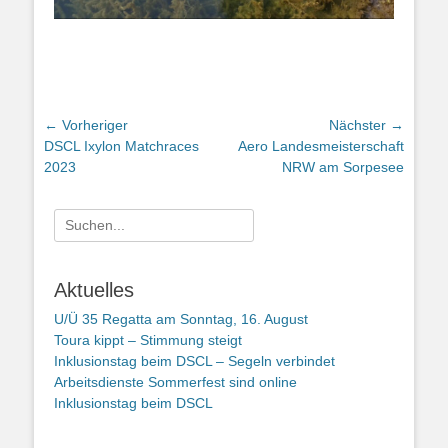
Beitragsnavigation
← Vorheriger
Nächster →
Vorheriger
Nächster
DSCL Ixylon Matchraces
Aero Landesmeisterschaft
Beitrag:
Beitrag:
2023
NRW am Sorpesee
Suchen
nach:
Aktuelles
U/Ü 35 Regatta am Sonntag, 16. August
Toura kippt – Stimmung steigt
Inklusionstag beim DSCL – Segeln verbindet
Arbeitsdienste Sommerfest sind online
Inklusionstag beim DSCL