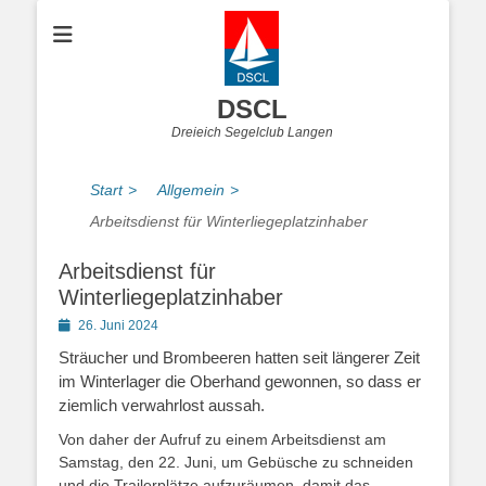
DSCL
Dreieich Segelclub Langen
Start
>
Allgemein
>
Arbeitsdienst für Winterliegeplatzinhaber
Arbeitsdienst für
Winterliegeplatzinhaber
Posted
26. Juni 2024
on
Sträucher und Brombeeren hatten seit längerer Zeit
im Winterlager die Oberhand gewonnen
, so dass er
ziemlich verwahrlost aussah.
Von daher der Aufruf zu einem Arbeitsdienst am
Samstag,
den 22.
Juni,
um
Gebüsche
zu schneiden
und die
Trailerplätze
aufzuräumen,
damit
das