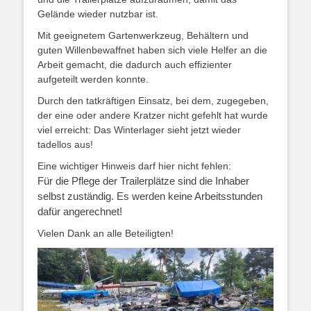
Gelände wieder nutzbar ist.
M
it
geeignete
m
Gartenwerkzeug
,
Behälter
n und
guten Willen
bewaffnet haben sich
viele Helfer
an die
Arbeit gemacht
,
die d
a
durch auch effizienter
aufgeteilt werden konnte.
Durch d
en tatkräftigen Einsatz
, bei de
m
, zugegeben,
der eine oder andere Kratzer nicht gefehlt hat w
urde
viel erreicht:
Das Winterlager
sieht jetzt
wieder
tadellos aus
!
Eine wichtiger
Hinweis darf hier nicht fehlen:
Für die Pflege der
Trailerplätze
sind die Inhaber
selbst
zuständig. Es
werden keine Arbeitsstunden
dafür angerechnet!
Vielen Dank an alle Beteiligte
n
!