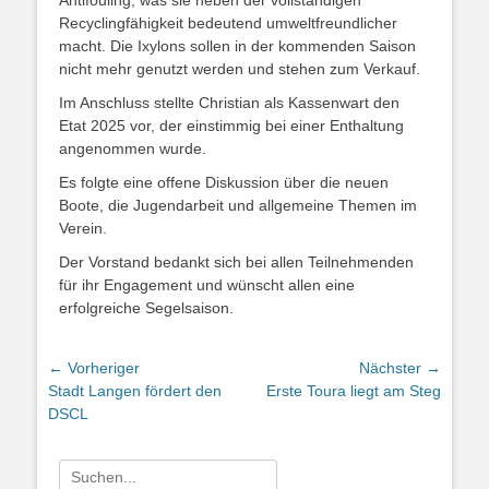
Antifouling, was sie neben der vollständigen
Recyclingfähigkeit bedeutend umweltfreundlicher
macht. Die Ixylons sollen in der kommenden Saison
nicht mehr genutzt werden und stehen zum Verkauf.
Im Anschluss stellte Christian als Kassenwart den
Etat 2025 vor, der einstimmig bei einer Enthaltung
angenommen wurde.
Es folgte eine offene Diskussion über die neuen
Boote, die Jugendarbeit und allgemeine Themen im
Verein.
Der Vorstand bedankt sich bei allen Teilnehmenden
für ihr Engagement und wünscht allen eine
erfolgreiche Segelsaison.
Beitragsnavigation
← Vorheriger
Nächster →
Vorheriger
Nächster
Stadt Langen fördert den
Erste Toura liegt am Steg
Beitrag:
Beitrag:
DSCL
Suchen