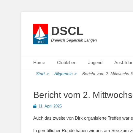
DSCL
Dreieich Segelclub Langen
Primäres Menü
Zum
Home
Clubleben
Jugend
Ausbildu
Inhalt
springen
Start
>
Allgemein
>
Bericht vom 2. Mittwochs-
Bericht vom 2. Mittwoch
Posted
11. April 2025
on
Auch das zweite von Dirk organisierte Treffen war 
In gemütlicher Runde haben wir uns am See zum zw