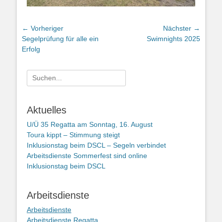
Beitragsnavigation
← Vorheriger
Nächster →
Vorheriger
Nächster
Segelprüfung für alle ein
Swimnights 2025
Beitrag:
Beitrag:
Erfolg
Suchen
nach:
Aktuelles
U/Ü 35 Regatta am Sonntag, 16. August
Toura kippt – Stimmung steigt
Inklusionstag beim DSCL – Segeln verbindet
Arbeitsdienste Sommerfest sind online
Inklusionstag beim DSCL
Arbeitsdienste
Arbeitsdienste
Arbeitsdienste Regatta