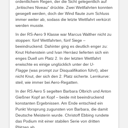
ordentlichem Regen, der die Sicht gelegentlich auf
„britisches Niveau“ drückte. Zwei Wettfahrten konnten
gesegelt werden, doch der Wind flaute zum Schluss
immer weiter ab, sodass die letzte Wettfahrt verkürzt
werden musste.
In der RS-Aero 9 Klasse war Marcus Walther nicht zu
stoppen: fünf Wettfahrten, fünf Siege –
beeindruckend. Dahinter ging es deutlich enger zu:
Knut Hohenstein und Ivan Herráez lieferten sich ein
enges Duell um Platz 2. In der letzten Wettfahrt
erwischte es einige unglücklich unter der
U-
Flagge
(was prompt zur Disqualifikation führt), aber
nicht Knut, der sich den 2. Platz sicherte. Lernkurve:
steil, wie immer bei Aero-Regatten.
In der RS Aero 5 segelten Barbara Olbrich und Anton
Gießner Kopf an Kopf – beide mit beeindruckend
konstanten Ergebnissen. Am Ende entschied ein
Punkt Vorsprung zugunsten von Barbara, die damit
Deutsche Meisterin wurde. Christoff Ebbing rundete
das Podium mit einer stabilen Serie von dritten
Plätzen ab.