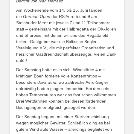
Bericht von Iván Herráez
Am Wochenende vom 14. bis 15. Juni fanden
die
German Open
der RS Aero 5 und 9 am
Steinhuder Meer mit jeweils 7 und 11 Teilnehmern
statt – gemeinsam mit der Halbregatta der OK-Jollen
und Sharpies, mit denen wir uns das Regattafeld
teilten. Gastgeber war die Baltische Segler-
Vereinigung e.V., die mit perfekter Organisation und
herzlicher Gastfreundschaft überzeugte. Vielen Dank
dafür!
Der Samstag hatte es in sich: Windstärke 4 mit
kräftigen Böen forderte volle Konzentration –
besonders
downwind
, wo zahlreiche Aero-Segler
unfreiwillig baden gingen. Immerhin: Bei den sehr
hohen Temperaturen war das fast schon willkommen.
Drei Wettfahrten konnten bei diesen fordernden
Bedingungen erfolgreich gesegelt werden.
Der Sonntag begann mit einer Startverschiebung
wegen möglicher Gewitter. Schließlich ging es bei
gutem Wind aufs Wasser – allerdings begleitet von