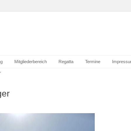
ng
Mitgliederbereich
Regatta
Termine
Impress
r
ger