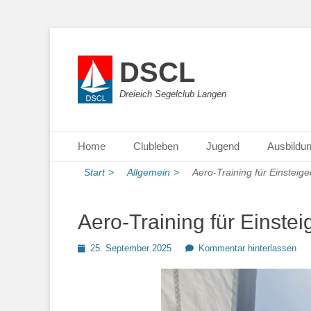
DSCL
Dreieich Segelclub Langen
Primäres Menü
Zum
Home
Clubleben
Jugend
Ausbildu
Inhalt
springen
Start
>
Allgemein
>
Aero-Training für Einsteige
Aero-Training für Einstei
Posted
25. September 2025
Kommentar hinterlassen
on