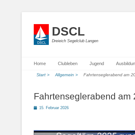
DSCL
Dreieich Segelclub Langen
Primäres Menü
Zum
Home
Clubleben
Jugend
Ausbildu
Inhalt
springen
Start
>
Allgemein
>
Fahrtenseglerabend am 20
Fahrtenseglerabend am 2
Posted
15. Februar 2026
on