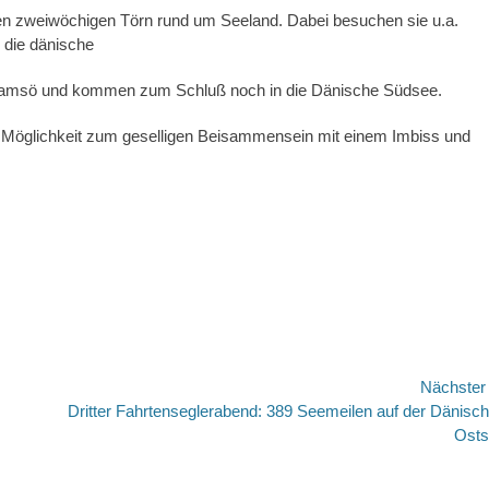
ren zweiwöchigen Törn rund um Seeland. Dabei besuchen sie u.a.
 die dänische
Samsö und kommen zum Schluß noch in die Dänische Südsee.
e Möglichkeit zum geselligen Beisammensein mit einem Imbiss und
Nächste
Nächster
Dritter Fahrtenseglerabend: 389 Seemeilen auf der Dänisc
Beitrag:
Osts