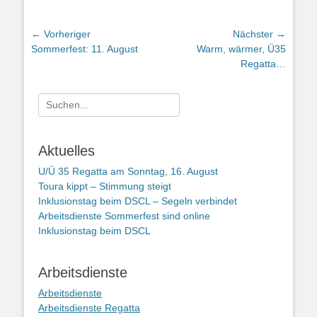
Beitragsnavigation
← Vorheriger
Nächster →
Vorheriger
Nächster
Sommerfest: 11. August
Warm, wärmer, Ü35
Beitrag:
Beitrag:
Regatta…
Suchen
nach:
Aktuelles
U/Ü 35 Regatta am Sonntag, 16. August
Toura kippt – Stimmung steigt
Inklusionstag beim DSCL – Segeln verbindet
Arbeitsdienste Sommerfest sind online
Inklusionstag beim DSCL
Arbeitsdienste
Arbeitsdienste
Arbeitsdienste Regatta