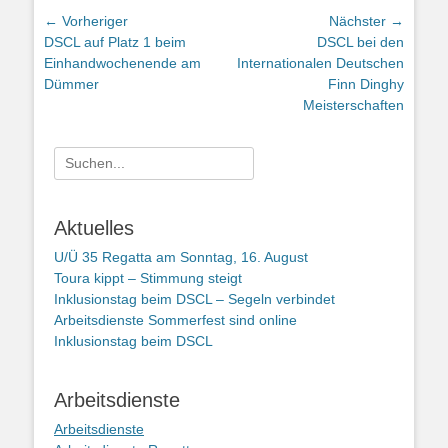
Beitragsnavigation
← Vorheriger
Nächster →
Vorheriger
Nächster
DSCL auf Platz 1 beim
DSCL bei den
Beitrag:
Beitrag:
Einhandwochenende am
Internationalen Deutschen
Dümmer
Finn Dinghy
Meisterschaften
Suchen
nach:
Aktuelles
U/Ü 35 Regatta am Sonntag, 16. August
Toura kippt – Stimmung steigt
Inklusionstag beim DSCL – Segeln verbindet
Arbeitsdienste Sommerfest sind online
Inklusionstag beim DSCL
Arbeitsdienste
Arbeitsdienste