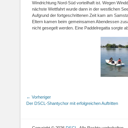
Windrichtung Nord-Süd vorteilhaft ist. Wegen Wind
nächste Wettfahrt wurde dann in der westlichen See
Aufgrund der fortgeschrittenen Zeit kam am Samsta
Eltern kamen beim gemeinsamen Abendessen zusamm
nicht gesegelt werden. Eine Paddelregatta sorgte ab
Beitragsnavigation
← Vorheriger
Vorheriger
Der DSCL-Shantychor mit erfolgreichen Auftritten
Beitrag:
Copyright © 2026
DSCL
. Alle Rechte vorbehalten.